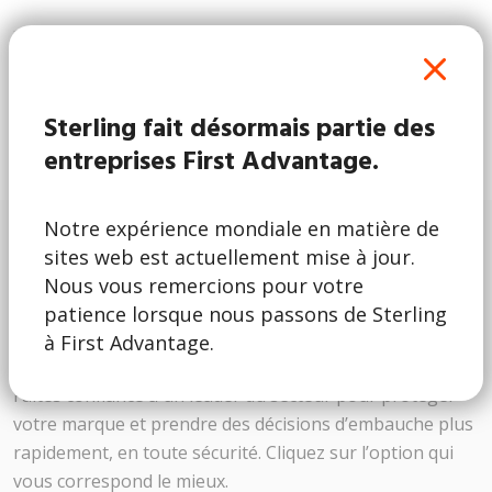
Sterling peut-elle effectuer des
recherches dans d'autres pays ?
Sterling fait désormais partie des
entreprises First Advantage.
Notre expérience mondiale en matière de
sites web est actuellement mise à jour.
Nous vous remercions pour votre
Restons en contact
patience lorsque nous passons de Sterling
à First Advantage.
Faites confiance à un leader du secteur pour protéger
votre marque et prendre des décisions d’embauche plus
rapidement, en toute sécurité. Cliquez sur l’option qui
vous correspond le mieux.