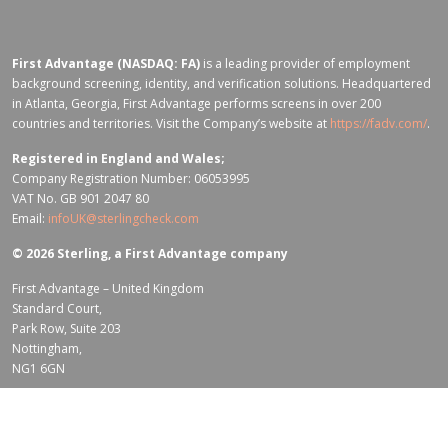
First Advantage (NASDAQ: FA)
is a leading provider of employment
background screening, identity, and verification solutions. Headquartered
in Atlanta, Georgia, First Advantage performs screens in over 200
countries and territories. Visit the Company’s website at
https://fadv.com/
.
Registered in England and Wales;
Company Registration Number: 06053995
VAT No. GB 901 2047 80
Email:
infoUK@sterlingcheck.com
© 2026 Sterling, a First Advantage company
First Advantage – United Kingdom
Standard Court,
Park Row, Suite 203
Nottingham,
NG1 6GN
Terms of Use for fadv.com
|
Privacy Center
|
Global Code of Conduct
|
Code Of Business Conduct
|
Corporate Responsibility & Sustainability